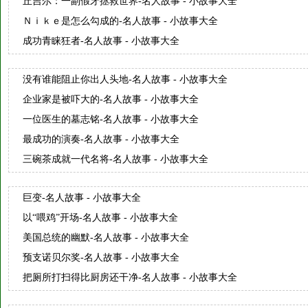
丘吉尔：一副假牙拯救世界-名人故事 - 小故事大全
Ｎｉｋｅ是怎么勾成的-名人故事 - 小故事大全
成功青睐狂者-名人故事 - 小故事大全
没有谁能阻止你出人头地-名人故事 - 小故事大全
企业家是被吓大的-名人故事 - 小故事大全
一位医生的墓志铭-名人故事 - 小故事大全
最成功的演奏-名人故事 - 小故事大全
三碗茶成就一代名将-名人故事 - 小故事大全
巨变-名人故事 - 小故事大全
以“喂鸡”开场-名人故事 - 小故事大全
美国总统的幽默-名人故事 - 小故事大全
预支诺贝尔奖-名人故事 - 小故事大全
把厕所打扫得比厨房还干净-名人故事 - 小故事大全