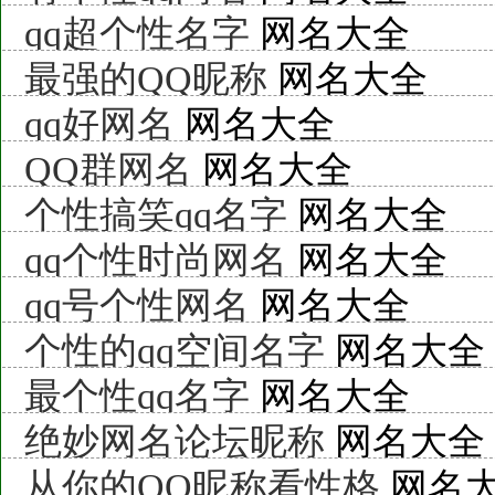
qq超个性名字
网名大全
最强的QQ昵称
网名大全
qq好网名
网名大全
QQ群网名
网名大全
个性搞笑qq名字
网名大全
qq个性时尚网名
网名大全
qq号个性网名
网名大全
个性的qq空间名字
网名大全
最个性qq名字
网名大全
绝妙网名论坛昵称
网名大全
从你的QQ昵称看性格
网名