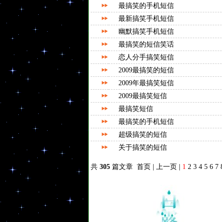
最搞笑的手机短信
最新搞笑手机短信
幽默搞笑手机短信
最搞笑的短信笑话
恋人分手搞笑短信
2009最搞笑的短信
2009年最搞笑短信
2009最搞笑短信
最搞笑短信
最搞笑的手机短信
超级搞笑的短信
关于搞笑的短信
共
305
篇文章 首页 | 上一页 |
1
2
3
4
5
6
7