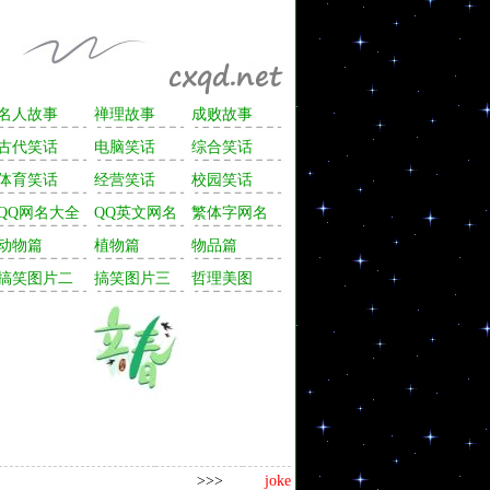
名人故事
禅理故事
成败故事
古代笑话
电脑笑话
综合笑话
体育笑话
经营笑话
校园笑话
QQ网名大全
QQ英文网名
繁体字网名
动物篇
植物篇
物品篇
搞笑图片二
搞笑图片三
哲理美图
>>>
joke