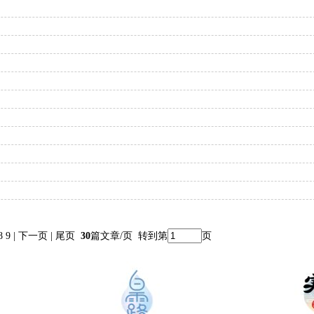
8
9
|
下一页
|
尾页
30
篇文章/页 转到第
页