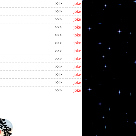
>>>
joke
>>>
joke
>>>
joke
>>>
joke
>>>
joke
>>>
joke
>>>
joke
>>>
joke
>>>
joke
>>>
joke
>>>
joke
>>>
joke