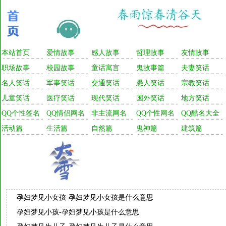
本站首页
爱情故事
感人故事
哲理故事
友情故事
职场故事
校园故事
童话寓言
鬼故事篇
夫妻笑话
名人笑话
军事笑话
交通笑话
愚人笑话
宗教笑话
儿童笑话
医疗笑话
现代笑话
国外笑话
地方笑话
QQ个性签名
QQ情侣网名
非主流网名
QQ个性网名
QQ酷名大全
活动篇
生活篇
自然篇
鬼神篇
建筑篇
孕妇梦见小女孩-孕妇梦见小女孩是什么意思
孕妇梦见小孩-孕妇梦见小孩是什么意思