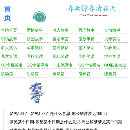
本站首页
爱情故事
感人故事
哲理故事
友情故事
职场故事
校园故事
童话寓言
鬼故事篇
夫妻笑话
名人笑话
军事笑话
交通笑话
愚人笑话
宗教笑话
儿童笑话
医疗笑话
现代笑话
国外笑话
地方笑话
QQ个性签名
QQ情侣网名
非主流网名
QQ个性网名
QQ酷名大全
活动篇
生活篇
自然篇
鬼神篇
建筑篇
梦见100 百-梦见100 百是什么意思-周公解梦梦见100 百
梦见某个日期-梦见某个日期是什么意思-周公解梦梦见某个日期