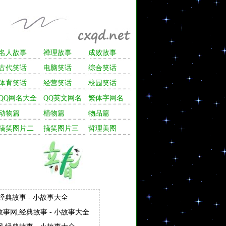
名人故事
禅理故事
成败故事
古代笑话
电脑笑话
综合笑话
体育笑话
经营笑话
校园笑话
QQ网名大全
QQ英文网名
繁体字网名
动物篇
植物篇
物品篇
搞笑图片二
搞笑图片三
哲理美图
,经典故事 - 小故事大全
故事网,经典故事 - 小故事大全