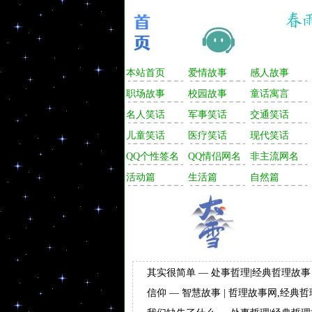
本站首页
爱情故事
感人故事
职场故事
校园故事
童话寓言
名人笑话
军事笑话
交通笑话
儿童笑话
医疗笑话
现代笑话
QQ个性签名
QQ情侣网名
非主流网名
活动篇
生活篇
自然篇
其实很简单 — 处事哲理|经典哲理故事 
信仰 — 智慧故事 | 哲理故事网,经典哲