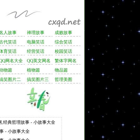
名人故事
禅理故事
成败故事
古代笑话
电脑笑话
综合笑话
体育笑话
经营笑话
校园笑话
QQ网名大全
QQ英文网名
繁体字网名
动物篇
植物篇
物品篇
搞笑图片二
搞笑图片三
哲理美图
网,经典哲理故事 - 小故事大全
事 - 小故事大全