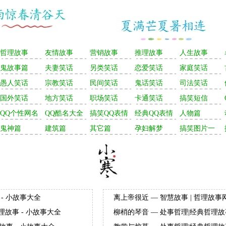
哲理故事
友情故事
营销故事
推理故事
人生故事
鬼故事篇
夫妻笑话
另类笑话
恋爱笑话
家庭笑话
愚人笑话
宗教笑话
民间笑话
鬼话笑话
司法笑话
国外笑话
地方笑话
职场笑话
卡通笑话
搞笑短信
QQ个性网名
QQ酷名大全
搞笑QQ表情
经典QQ表情
人物篇
鬼神篇
建筑篇
其它篇
孕妇解梦
搞笑图片一
- 小故事大全
离上帝很近 — 智慧故事 | 哲理故事
理故事 - 小故事大全
柳梢的琴音 — 处事哲理|经典哲理故