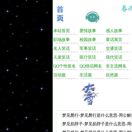
本站首页
爱情故事
感人故事
职场故事
校园故事
童话寓言
名人笑话
军事笑话
交通笑话
儿童笑话
医疗笑话
现代笑话
QQ个性签名
QQ情侣网名
非主流网名
活动篇
生活篇
自然篇
梦见爬行-梦见爬行是什么意思-周公
梦见掐脖子-梦见掐脖子是什么意思-