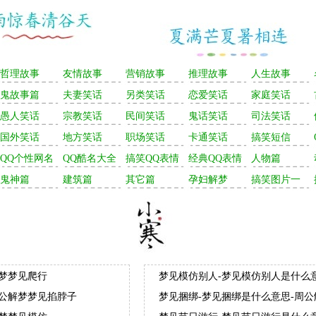
哲理故事
友情故事
营销故事
推理故事
人生故事
鬼故事篇
夫妻笑话
另类笑话
恋爱笑话
家庭笑话
愚人笑话
宗教笑话
民间笑话
鬼话笑话
司法笑话
国外笑话
地方笑话
职场笑话
卡通笑话
搞笑短信
QQ个性网名
QQ酷名大全
搞笑QQ表情
经典QQ表情
人物篇
鬼神篇
建筑篇
其它篇
孕妇解梦
搞笑图片一
解梦梦见爬行
梦见模仿别人-梦见模仿别人是什么
周公解梦梦见掐脖子
梦见捆绑-梦见捆绑是什么意思-周