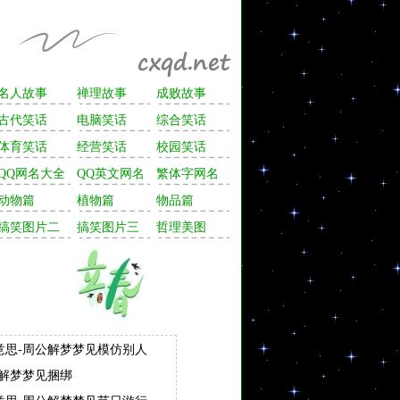
名人故事
禅理故事
成败故事
古代笑话
电脑笑话
综合笑话
体育笑话
经营笑话
校园笑话
QQ网名大全
QQ英文网名
繁体字网名
动物篇
植物篇
物品篇
搞笑图片二
搞笑图片三
哲理美图
意思-周公解梦梦见模仿别人
公解梦梦见捆绑