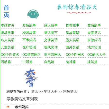
本站首页
爱情故事
感人故事
哲理故事
友情故事
职场故事
校园故事
童话寓言
鬼故事篇
夫妻笑话
名人笑话
军事笑话
交通笑话
愚人笑话
宗教笑话
儿童笑话
医疗笑话
现代笑话
国外笑话
地方笑话
QQ个性签名
QQ情侣网名
非主流网名
QQ个性网名
QQ酷名大全
活动篇
生活篇
自然篇
鬼神篇
建筑篇
您现在的位置：
笑话
>>
笑话大全
>>
宗教笑话
宗教笑话文章列表
难倒妈妈