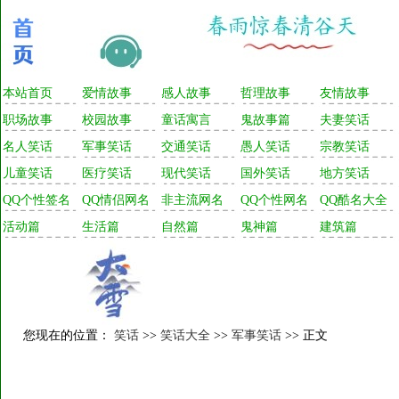
本站首页
爱情故事
感人故事
哲理故事
友情故事
职场故事
校园故事
童话寓言
鬼故事篇
夫妻笑话
名人笑话
军事笑话
交通笑话
愚人笑话
宗教笑话
儿童笑话
医疗笑话
现代笑话
国外笑话
地方笑话
QQ个性签名
QQ情侣网名
非主流网名
QQ个性网名
QQ酷名大全
活动篇
生活篇
自然篇
鬼神篇
建筑篇
您现在的位置：
笑话
>>
笑话大全
>>
军事笑话
>> 正文