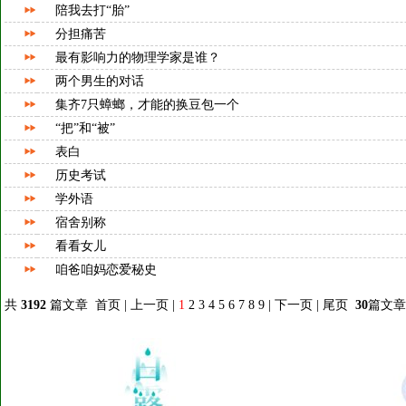
陪我去打“胎”
分担痛苦
最有影响力的物理学家是谁？
两个男生的对话
集齐7只蟑螂，才能的换豆包一个
“把”和“被”
表白
历史考试
学外语
宿舍别称
看看女儿
咱爸咱妈恋爱秘史
共
3192
篇文章 首页 | 上一页 |
1
2
3
4
5
6
7
8
9
|
下一页
|
尾页
30
篇文章