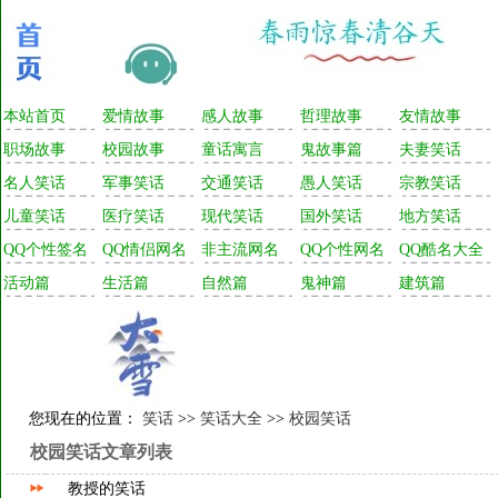
本站首页
爱情故事
感人故事
哲理故事
友情故事
职场故事
校园故事
童话寓言
鬼故事篇
夫妻笑话
名人笑话
军事笑话
交通笑话
愚人笑话
宗教笑话
儿童笑话
医疗笑话
现代笑话
国外笑话
地方笑话
QQ个性签名
QQ情侣网名
非主流网名
QQ个性网名
QQ酷名大全
活动篇
生活篇
自然篇
鬼神篇
建筑篇
您现在的位置：
笑话
>>
笑话大全
>>
校园笑话
校园笑话文章列表
教授的笑话